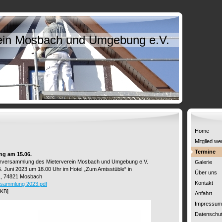
ein Mosbach und Umgebung e.V.
Home
Mitglied we
Termine
ng am 15.06.
derversammlung des Mieterverein Mosbach und Umgebung e.V.
Galerie
. Juni 2023 um 18.00 Uhr im Hotel „Zum Amtsstüble“ in
Über uns
1, 74821 Mosbach
Kontakt
ersammlung 2023.pdf
 KB]
Anfahrt
Impressum
Datenschut