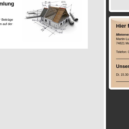
mmlung
 Beiträge
n auf der
Hier 
Mieterv
Martin-L
74821 M
Telefon:
Unser
Di. 15.30