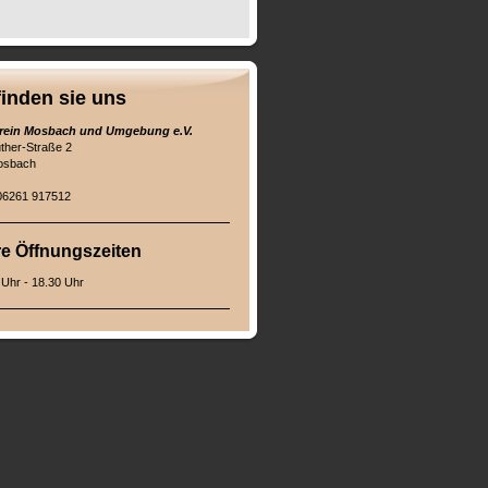
finden sie uns
erein Mosbach und Umgebung e.V.
uther-Straße 2
osbach
 06261 917512
e Öffnungszeiten
 Uhr - 18.30 Uhr