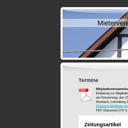
Mieterver
Termine
Mitgliederversammlu
Einladung zur Mitglie
am Donnerstag, den 15
Mosbach, Lohrtalweg 
Einladung Mitgliederv
PDF-Dokument [737.6
Zeitungsartikel